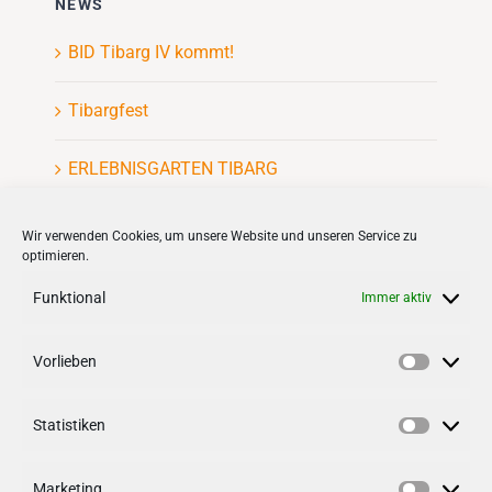
NEWS
BID Tibarg IV kommt!
Tibargfest
ERLEBNISGARTEN TIBARG
Kinderflohmarkt
Wir verwenden Cookies, um unsere Website und unseren Service zu
optimieren.
Funktional
Immer aktiv
Vorlieben
VERNETZEN
Vorlieb
Statistiken
Follow us on
facebook
Statisti
Follow us on
instagramm
Marketing