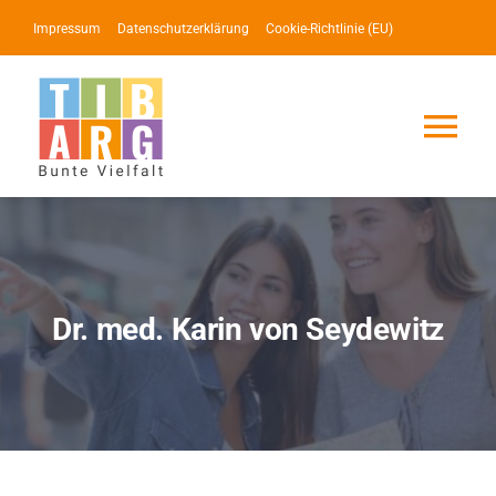
Zum
Impressum
Datenschutzerklärung
Cookie-Richtlinie (EU)
Inhalt
springen
Tog
Nav
Lotse
Service
Dr. med. Karin von Seydewitz
News
Events