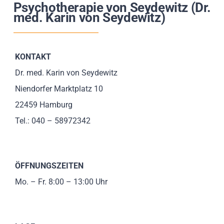
Psychotherapie von Seydewitz (Dr.
Impressionen
med. Karin von Seydewitz)
Über uns
KONTAKT
SUCHE
Dr. med. Karin von Seydewitz
NACH:
Niendorfer Marktplatz 10
22459 Hamburg
Tel.: 040 – 58972342
ÖFFNUNGSZEITEN
Mo. – Fr. 8:00 – 13:00 Uhr