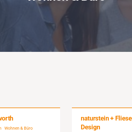
orth
naturstein + Flies
Design
n
Wohnen & Büro