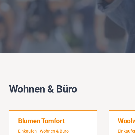
Wohnen & Büro
Blumen Tomfort
Woolw
Einkaufen
Wohnen & Büro
Einkaufe