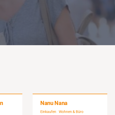
en
Nanu Nana
Einkaufen
Wohnen & Büro