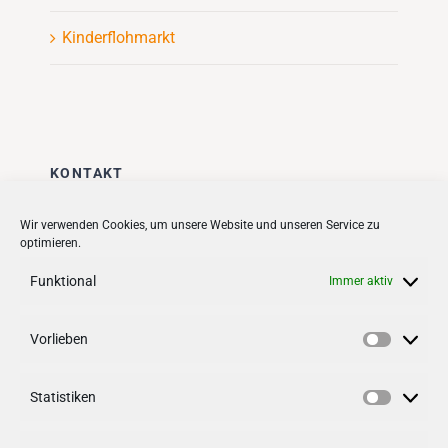
Kinderflohmarkt
KONTAKT
Stadt + Handel City- und
Wir verwenden Cookies, um unsere Website und unseren Service zu
optimieren.
Standortmanagement BID GmbH
Quartiersmanagement
Funktional
Immer aktiv
Tibarg 21 | 22459 Hamburg
Telefon: 040 – 58 95 17 59
Vorlieben
Vorlieb
info@tibarg.de
Statistiken
Follow us on
facebook
Statisti
Follow us on
instagramm