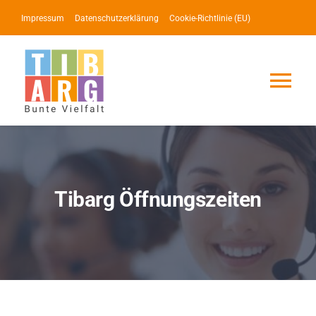
Zum
Impressum
Datenschutzerklärung
Cookie-Richtlinie (EU)
Inhalt
springen
Tog
Nav
Lotse
Service
Tibarg Öffnungszeiten
News
Events