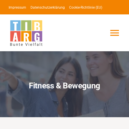
Zum
Impressum
Datenschutzerklärung
Cookie-Richtlinie (EU)
Inhalt
springen
Tog
Nav
Lotse
Service
Fitness & Bewegung
News
Events