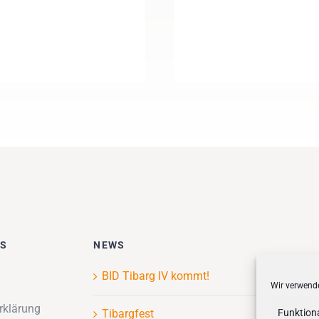
ES
NEWS
BID Tibarg IV kommt!
Wir verwende
rklärung
Tibargfest
Funktion