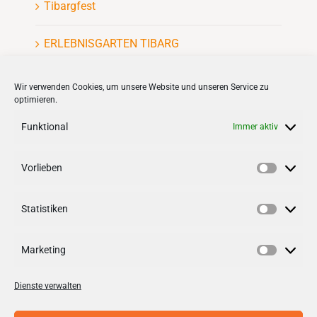
Tibargfest
ERLEBNISGARTEN TIBARG
Kinderflohmarkt
Wir verwenden Cookies, um unsere Website und unseren Service zu
optimieren.
Funktional
Immer aktiv
Vorlieben
VERNETZEN
Vorlieb
Statistiken
Follow us on
facebook
Statisti
Follow us on
instagramm
Marketing
Marketi
Dienste verwalten