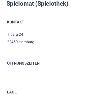
Spielomat (Spielothek)
Impressionen
Über uns
KONTAKT
SUCHE
Tibarg 24
NACH:
22459 Hamburg
ÖFFNUNGSZEITEN
–
LAGE