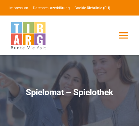
Zum
Impressum
Datenschutzerklärung
Cookie-Richtlinie (EU)
Inhalt
springen
Tog
Nav
Lotse
Service
Spielomat – Spielothek
News
Events