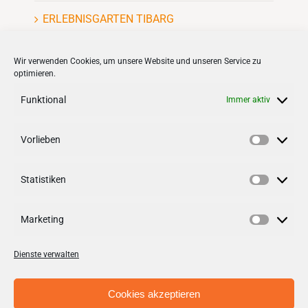
ERLEBNISGARTEN TIBARG
Kinderflohmarkt
Wir verwenden Cookies, um unsere Website und unseren Service zu
optimieren.
Funktional
Immer aktiv
Vorlieben
VERNETZEN
Vorlieb
Statistiken
Follow us on
facebook
Statisti
Follow us on
instagramm
Marketing
Marketi
Dienste verwalten
Cookies akzeptieren