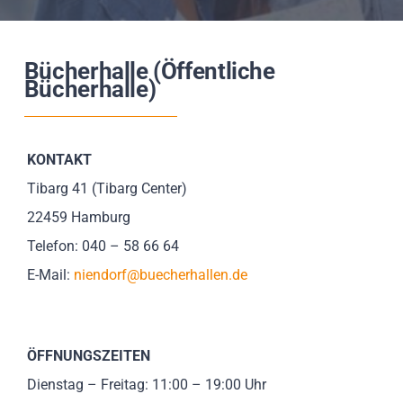
Impressionen
Bücherhalle (Öffentliche
Über uns
Bücherhalle)
SUCHE
NACH:
KONTAKT
Tibarg 41 (Tibarg Center)
22459 Hamburg
Telefon: 040 – 58 66 64
E-Mail:
niendorf@buecherhallen.de
ÖFFNUNGSZEITEN
Dienstag – Freitag: 11:00 – 19:00 Uhr