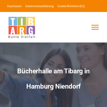
Zum
Impressum
Datenschutzerklärung
Cookie-Richtlinie (EU)
Inhalt
springen
Tog
Nav
Lotse
Service
Bücherhalle am Tibarg in
News
Hamburg Niendorf
Events