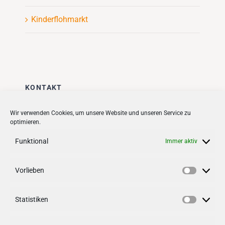
Kinderflohmarkt
KONTAKT
Stadt + Handel City- und
Wir verwenden Cookies, um unsere Website und unseren Service zu
optimieren.
Standortmanagement BID GmbH
Quartiersmanagement
Funktional
Immer aktiv
Tibarg 21 | 22459 Hamburg
Telefon: 040 – 58 95 17 59
Vorlieben
Vorlieb
info@tibarg.de
Statistiken
Follow us on
facebook
Statisti
Follow us on
instagramm