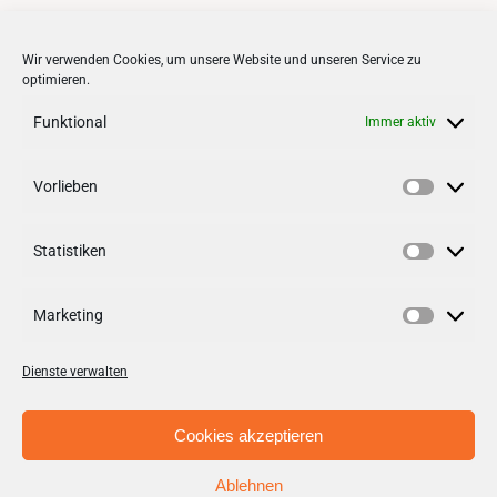
Kinderflohmarkt
Wir verwenden Cookies, um unsere Website und unseren Service zu
optimieren.
Funktional
Immer aktiv
Vorlieben
VERNETZEN
Vorlieb
Statistiken
Follow us on
facebook
Statisti
Follow us on
instagramm
Marketing
Marketi
Dienste verwalten
Cookies akzeptieren
Ablehnen
© Copyright 2012 - 2026 | Stadt + Handel City- und