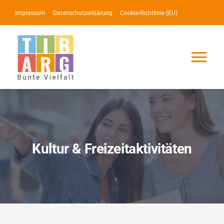
Zum
Impressum
Datenschutzerklärung
Cookie-Richtlinie (EU)
Inhalt
springen
Tog
Nav
Lotse
Service
Kultur & Freizeitaktivitäten
News
Events