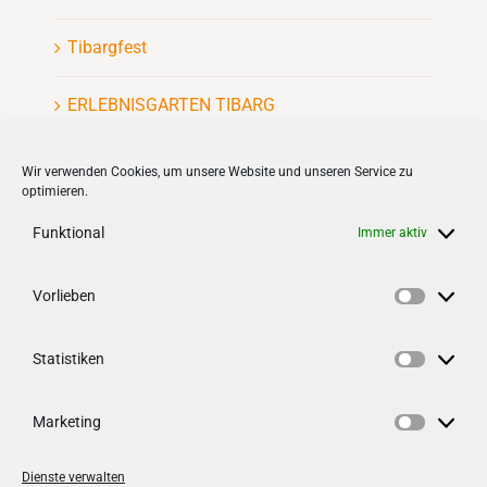
Tibargfest
ERLEBNISGARTEN TIBARG
Kinderflohmarkt
Wir verwenden Cookies, um unsere Website und unseren Service zu
optimieren.
Funktional
Immer aktiv
Vorlieben
VERNETZEN
Vorlieb
Statistiken
Follow us on
facebook
Statisti
Follow us on
instagramm
Marketing
Marketi
Dienste verwalten