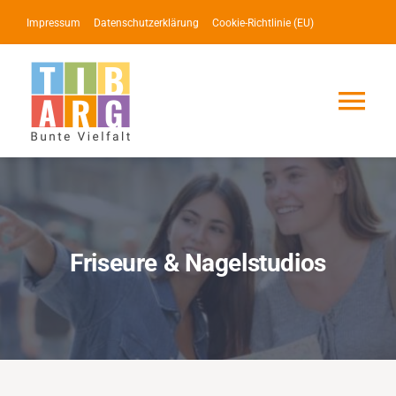
Zum
Impressum
Datenschutzerklärung
Cookie-Richtlinie (EU)
Inhalt
springen
Tog
Nav
Lotse
Service
Friseure & Nagelstudios
News
Events