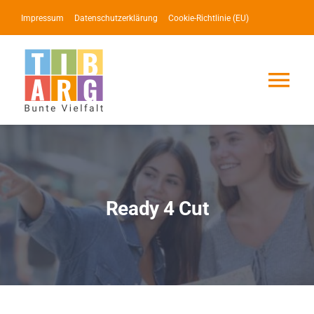
Zum
Impressum
Datenschutzerklärung
Cookie-Richtlinie (EU)
Inhalt
springen
Tog
Nav
Lotse
Service
Ready 4 Cut
News
Events