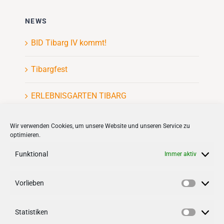
NEWS
BID Tibarg IV kommt!
Tibargfest
ERLEBNISGARTEN TIBARG
Kinderflohmarkt
Wir verwenden Cookies, um unsere Website und unseren Service zu
optimieren.
Funktional
Immer aktiv
Vorlieben
Vorlieb
VERNETZEN
Statistiken
Follow us on
facebook
Statisti