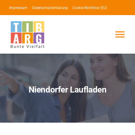
Zum
Impressum
Datenschutzerklärung
Cookie-Richtlinie (EU)
Inhalt
springen
Tog
Nav
Lotse
Service
Niendorfer Laufladen
News
Events