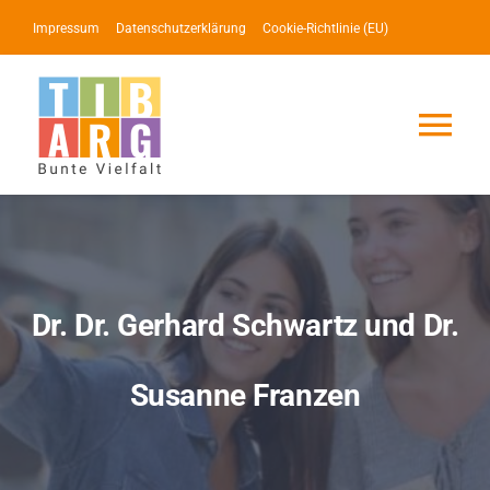
Zum
Impressum
Datenschutzerklärung
Cookie-Richtlinie (EU)
Inhalt
springen
Tog
Nav
Lotse
Service
Dr. Dr. Gerhard Schwartz und Dr.
News
Susanne Franzen
Events