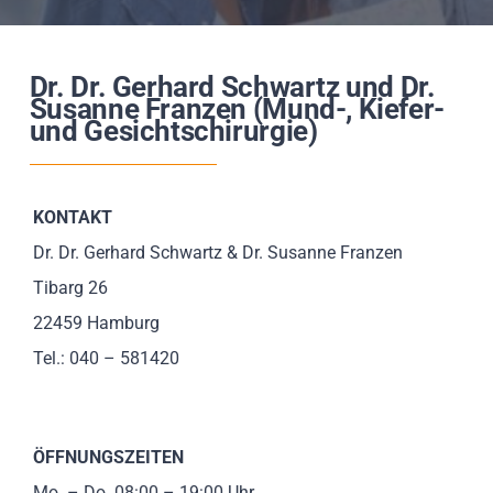
Impressionen
Dr. Dr. Gerhard Schwartz und Dr.
Über uns
Susanne Franzen (Mund-, Kiefer-
und Gesichtschirurgie)
SUCHE
NACH:
KONTAKT
Dr. Dr. Gerhard Schwartz & Dr. Susanne Franzen
Tibarg 26
22459 Hamburg
Tel.: 040 – 581420
ÖFFNUNGSZEITEN
Mo. – Do. 08:00 – 19:00 Uhr