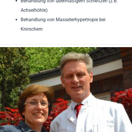
Behandlung von übermäßigem Schwitzen (z.B.
Achselhöhle)
Behandlung von Masseterhypertropie bei
Knirschern