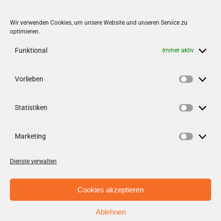
Kinderflohmarkt
Wir verwenden Cookies, um unsere Website und unseren Service zu
optimieren.
Funktional
Immer aktiv
Vorlieben
Vorlieb
VERNETZEN
Statistiken
Follow us on
facebook
Statisti
Follow us on
instagramm
Marketing
Marketi
Dienste verwalten
Cookies akzeptieren
Ablehnen
© Copyright 2012 - 2026 | Stadt + Handel City- und