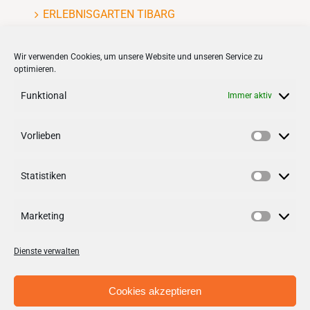
ERLEBNISGARTEN TIBARG
Kinderflohmarkt
Wir verwenden Cookies, um unsere Website und unseren Service zu
optimieren.
Funktional
Immer aktiv
Vorlieben
VERNETZEN
Vorlieb
Statistiken
Follow us on
facebook
Statisti
Follow us on
instagramm
Marketing
Marketi
Dienste verwalten
Cookies akzeptieren