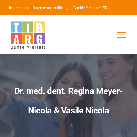
Zum
Impressum
Datenschutzerklärung
Cookie-Richtlinie (EU)
Inhalt
springen
Tog
Nav
Lotse
Service
Dr. med. dent. Regina Meyer-
News
Nicola & Vasile Nicola
Events