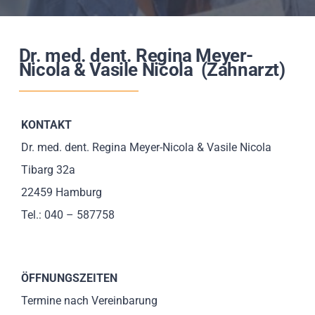
Impressionen
Dr. med. dent. Regina Meyer-
Über uns
Nicola & Vasile Nicola (Zahnarzt)
SUCHE
NACH:
KONTAKT
Dr. med. dent. Regina Meyer-Nicola & Vasile Nicola
Tibarg 32a
22459 Hamburg
Tel.: 040 – 587758
ÖFFNUNGSZEITEN
Termine nach Vereinbarung