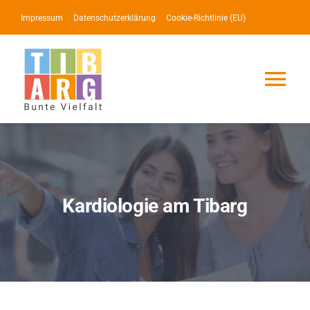
Zum
Impressum
Datenschutzerklärung
Cookie-Richtlinie (EU)
Inhalt
springen
Tog
Nav
Lotse
Service
Kardiologie am Tibarg
News
Events