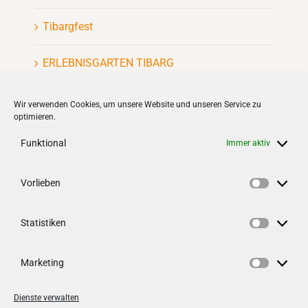
Tibargfest
ERLEBNISGARTEN TIBARG
Kinderflohmarkt
Wir verwenden Cookies, um unsere Website und unseren Service zu
optimieren.
Funktional
Immer aktiv
Vorlieben
Vorlieb
VERNETZEN
Statistiken
Follow us on
facebook
Statisti
Follow us on
instagramm
Marketing
Marketi
Dienste verwalten