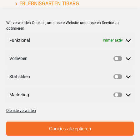
ERLEBNISGARTEN TIBARG
Kinderflohmarkt
Wir verwenden Cookies, um unsere Website und unseren Service zu
optimieren.
Funktional
Immer aktiv
Vorlieben
VERNETZEN
Vorlieb
Statistiken
Follow us on
facebook
Statisti
Follow us on
instagramm
Marketing
Marketi
Dienste verwalten
Cookies akzeptieren