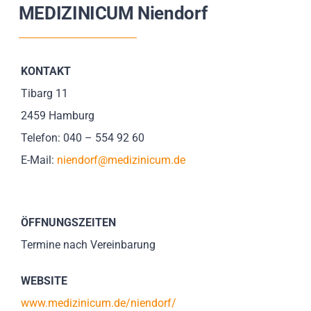
Impressionen
MEDIZINICUM Niendorf
Über uns
KONTAKT
SUCHE
Tibarg 11
NACH:
2459 Hamburg
Telefon: 040 – 554 92 60
E-Mail:
niendorf@medizinicum.de
ÖFFNUNGSZEITEN
Termine nach Vereinbarung
WEBSITE
www.medizinicum.de/niendorf/