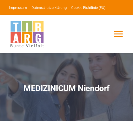
Zum
Impressum
Datenschutzerklärung
Cookie-Richtlinie (EU)
Inhalt
springen
Tog
Nav
Lotse
Service
MEDIZINICUM Niendorf
News
Events