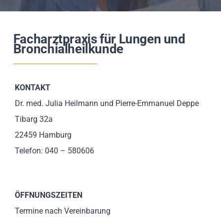
Impressionen
Facharztpraxis für Lungen und
Über uns
Bronchialheilkunde
SUCHE
NACH:
KONTAKT
Dr. med. Julia Heilmann und Pierre-Emmanuel Deppe
Tibarg 32a
22459 Hamburg
Telefon: 040 – 580606
ÖFFNUNGSZEITEN
Termine nach Vereinbarung