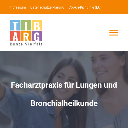
Zum
Impressum
Datenschutzerklärung
Cookie-Richtlinie (EU)
Inhalt
springen
Tog
Nav
Lotse
Service
Facharztpraxis für Lungen und
News
Bronchialheilkunde
Events