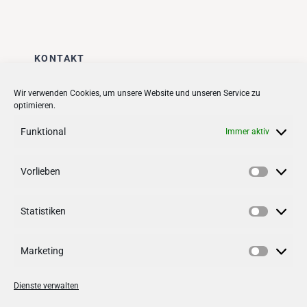
KONTAKT
Stadt + Handel City- und
Wir verwenden Cookies, um unsere Website und unseren Service zu
optimieren.
Standortmanagement BID GmbH
Quartiersmanagement
Funktional
Immer aktiv
Tibarg 21 | 22459 Hamburg
Telefon: 040 – 58 95 17 59
Vorlieben
Vorlieb
info@tibarg.de
Statistiken
Follow us on
facebook
Statisti
Follow us on
instagramm
Marketing
Marketi
Dienste verwalten