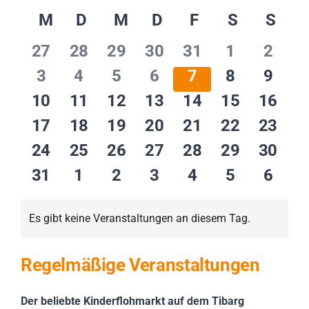
Datum
Impressionen
Kalender
M
MONTAG
D
DIENSTAG
M
MITTWOCH
D
DONNERSTAG
F
FREITAG
S
SAMSTA
S
SON
wählen.
von
0
0
0
0
0
0
0
27
28
29
30
31
1
2
Über uns
Veranstaltungen
Veranstaltungen
Veranstaltungen
Veranstaltungen
Veranstaltungen
Veranstaltungen
Veranstalt
Veran
0
0
0
0
0
0
0
3
4
5
6
7
8
9
Veranstaltungen
Veranstaltungen
Veranstaltungen
Veranstaltungen
Veranstaltungen
Veranstalt
Veran
SUCHE
0
0
0
0
0
0
0
10
11
12
13
14
15
16
NACH:
Veranstaltungen
Veranstaltungen
Veranstaltungen
Veranstaltungen
Veranstaltungen
Veranstaltu
Verans
0
0
0
0
0
0
0
17
18
19
20
21
22
23
Veranstaltungen
Veranstaltungen
Veranstaltungen
Veranstaltungen
Veranstaltungen
Veranstaltu
Verans
0
0
0
0
0
0
0
24
25
26
27
28
29
30
Veranstaltungen
Veranstaltungen
Veranstaltungen
Veranstaltungen
Veranstaltungen
Veranstaltu
Verans
0
0
0
0
0
0
0
31
1
2
3
4
5
6
Veranstaltungen
Veranstaltungen
Veranstaltungen
Veranstaltungen
Veranstaltungen
Veranstalt
Veran
Es gibt keine Veranstaltungen an diesem Tag.
Hinweis
Regelmäßige Veranstaltungen
Der beliebte Kinderflohmarkt auf dem Tibarg