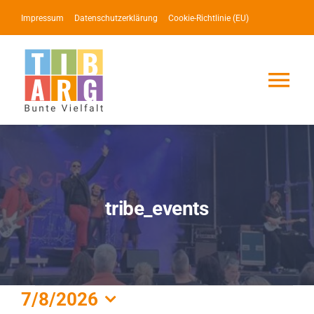
Zum
Impressum
Datenschutzerklärung
Cookie-Richtlinie (EU)
Inhalt
springen
Tog
Nav
Lotse
Service
tribe_events
News
Events
Veranstaltungen
7/8/2026