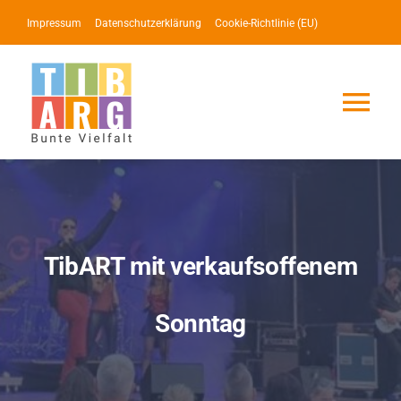
Zum
Impressum
Datenschutzerklärung
Cookie-Richtlinie (EU)
Inhalt
springen
Tog
Nav
Lotse
Service
TibART mit verkaufsoffenem
News
Sonntag
Events