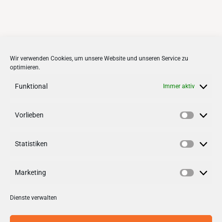
KONTAKT
Wir verwenden Cookies, um unsere Website und unseren Service zu
optimieren.
Stadt + Handel City- und
Standortmanagement BID GmbH
Funktional
Immer aktiv
Quartiersmanagement
Tibarg 21 | 22459 Hamburg
Vorlieben
Vorlieb
Telefon: 040 – 58 95 17 59
Statistiken
info@tibarg.de
Statisti
Follow us on
facebook
Marketing
Follow us on
instagramm
Marketi
Dienste verwalten