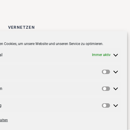
VERNETZEN
Follow us on
facebook
n Cookies, um unsere Website und unseren Service zu optimieren.
Follow us on
instagramm
al
Immer aktiv
Vorlieben
en
Statistik
g
Marketin
alten