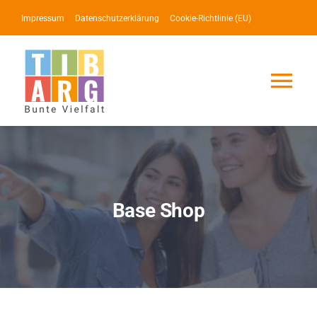
Zum
Impressum
Datenschutzerklärung
Cookie-Richtlinie (EU)
Inhalt
springen
Tog
Nav
Lotse
Service
Base Shop
News
Events