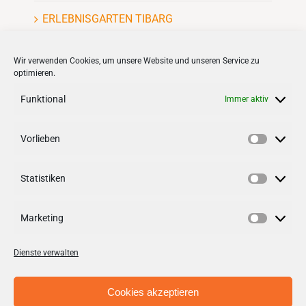
ERLEBNISGARTEN TIBARG
Kinderflohmarkt
Wir verwenden Cookies, um unsere Website und unseren Service zu
optimieren.
Funktional
Immer aktiv
Vorlieben
VERNETZEN
Vorlieb
Statistiken
Follow us on
facebook
Statisti
Follow us on
instagramm
Marketing
Marketi
Dienste verwalten
Cookies akzeptieren