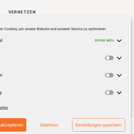
VERNETZEN
Follow us on
facebook
n Cookies, um unsere Website und unseren Service zu optimieren.
Follow us on
instagramm
al
Immer aktiv
Vorlieben
en
Statistik
g
Marketin
alten
akzeptieren
Ablehnen
Einstellungen speichern