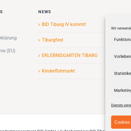
ES
NEWS
BID Tibarg IV kommt!
Wir verwende
rklärung
Tibargfest
Funktion
nie (EU)
ERLEBNISGARTEN TIBARG
Vorlieben
Kinderflohmarkt
Statistik
Marketin
Dienste verw
Cookies 