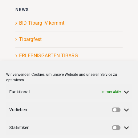
NEWS
BID Tibarg IV kommt!
Tibargfest
ERLEBNISGARTEN TIBARG
Kinderflohmarkt
Wir verwenden Cookies, um unsere Website und unseren Service zu
optimieren.
Funktional
Immer aktiv
Vorlieben
VERNETZEN
Vorlieb
Statistiken
Follow us on
facebook
Statisti
Follow us on
instagramm