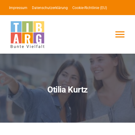
Zum
Impressum
Datenschutzerklärung
Cookie-Richtlinie (EU)
Inhalt
springen
Tog
Nav
Lotse
Service
Otilia Kurtz
News
Events