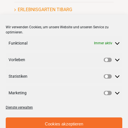
ERLEBNISGARTEN TIBARG
Kinderflohmarkt
Wir verwenden Cookies, um unsere Website und unseren Service zu
optimieren.
Funktional
Immer aktiv
Vorlieben
Vorlieb
VERNETZEN
Statistiken
Follow us on
facebook
Statisti
Follow us on
instagramm
Marketing
Marketi
Dienste verwalten
Cookies akzeptieren