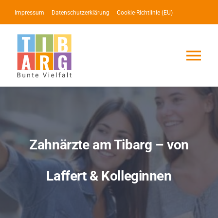
Zum
Impressum
Datenschutzerklärung
Cookie-Richtlinie (EU)
Inhalt
springen
Tog
Nav
Lotse
Service
Zahnärzte am Tibarg – von
News
Laffert & Kolleginnen
Events