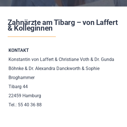
Impressionen
Zahnärzte am Tibarg – von Laffert
Über uns
& Kolleginnen
SUCHE
NACH:
KONTAKT
Konstantin von Laffert & Christiane Voth & Dr. Gunda
Böhnke & Dr. Alexandra Danckworth & Sophie
Broghammer
Tibarg 44
22459 Hamburg
Tel.: 55 40 36 88