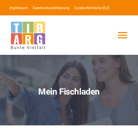
Zum
Impressum
Datenschutzerklärung
Cookie-Richtlinie (EU)
Inhalt
springen
Tog
Nav
Lotse
Service
Mein Fischladen
News
Events