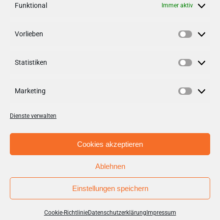
Funktional
Immer aktiv
Vorlieben
Vorlieb
VERNETZEN
Statistiken
Follow us on
facebook
Statisti
Follow us on
instagramm
Marketing
Marketi
Dienste verwalten
Cookies akzeptieren
Ablehnen
© Copyright 2012 - 2026 | Stadt + Handel City- und
Standortmanagement BID GmbH / Aufgabenträger BID
Einstellungen speichern
Tibarg III
Cookie-Richtlinie
Datenschutzerklärung
Impressum