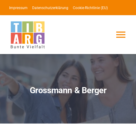
Zum
Impressum
Datenschutzerklärung
Cookie-Richtlinie (EU)
Inhalt
springen
Tog
Nav
Lotse
Service
Grossmann & Berger
News
Events