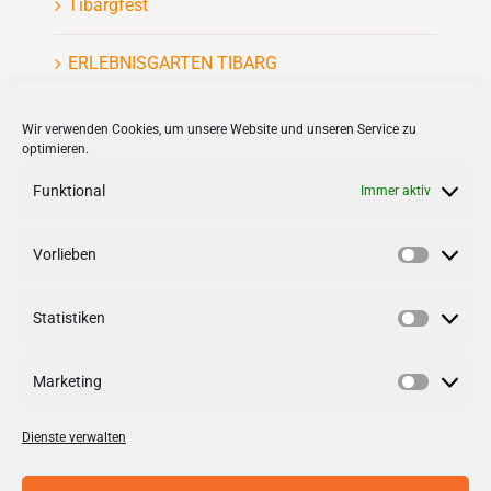
Tibargfest
ERLEBNISGARTEN TIBARG
Kinderflohmarkt
Wir verwenden Cookies, um unsere Website und unseren Service zu
optimieren.
Funktional
Immer aktiv
Vorlieben
Vorlieb
VERNETZEN
Statistiken
Follow us on
facebook
Statisti
Follow us on
instagramm
Marketing
Marketi
Dienste verwalten