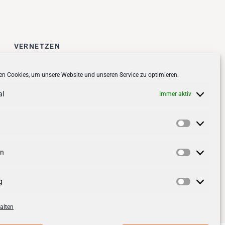
VERNETZEN
Follow us on
facebook
n Cookies, um unsere Website und unseren Service zu optimieren.
Follow us on
instagramm
al
Immer aktiv
Vorlieben
en
Statistik
g
Marketin
alten