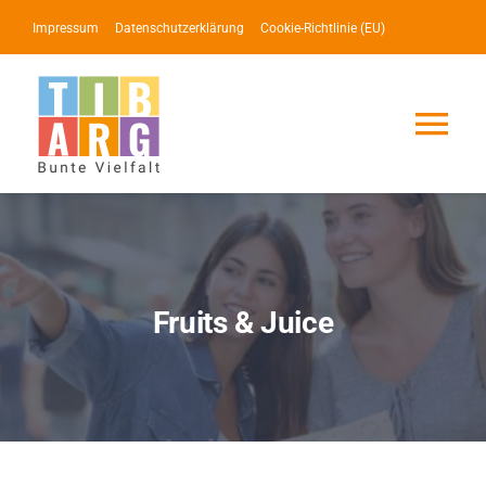
Zum
Impressum
Datenschutzerklärung
Cookie-Richtlinie (EU)
Inhalt
springen
Tog
Nav
Lotse
Service
Fruits & Juice
News
Events