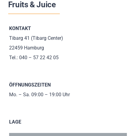
Fruits & Juice
Impressionen
Über uns
KONTAKT
Tibarg 41 (Tibarg Center)
SUCHE
22459 Hamburg
NACH:
Tel.:
040 – 57 22 42 05
ÖFFNUNGSZEITEN
Mo. – Sa. 09:00 – 19:00 Uhr
LAGE