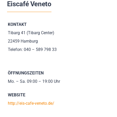
Eiscafé Veneto
Impressionen
Über uns
KONTAKT
Tibarg 41 (Tibarg Center)
SUCHE
22459 Hamburg
NACH:
Telefon: 040 – 589 798 33
ÖFFNUNGSZEITEN
Mo. – Sa. 09:00 – 19:00 Uhr
WEBSITE
http://eis-cafe-veneto.de/