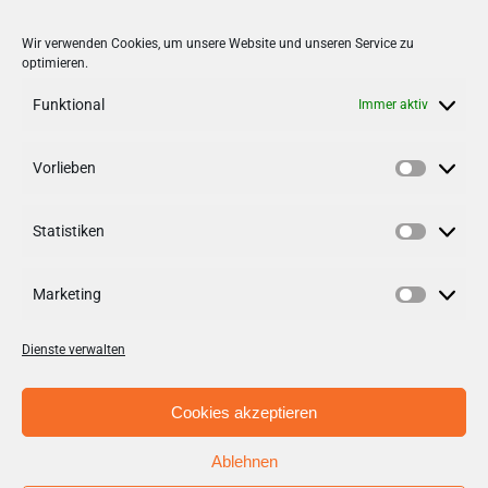
Kinderflohmarkt
Wir verwenden Cookies, um unsere Website und unseren Service zu
optimieren.
Funktional
Immer aktiv
Vorlieben
VERNETZEN
Vorlieb
Statistiken
Follow us on
facebook
Statisti
Follow us on
instagramm
Marketing
Marketi
Dienste verwalten
Cookies akzeptieren
Ablehnen
© Copyright 2012 - 2026 | Stadt + Handel City- und