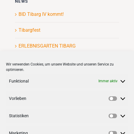
NEWS
BID Tibarg IV kommt!
Tibargfest
ERLEBNISGARTEN TIBARG
Kinderflohmarkt
Wir verwenden Cookies, um unsere Website und unseren Service zu
optimieren.
Funktional
Immer aktiv
Vorlieben
Vorlieb
VERNETZEN
Statistiken
Follow us on
facebook
Statisti
Follow us on
instagramm
Marketing