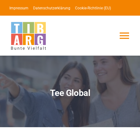
Zum
Impressum
Datenschutzerklärung
Cookie-Richtlinie (EU)
Inhalt
springen
Tog
Nav
Lotse
Service
Tee Global
News
Events