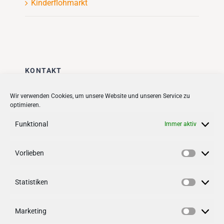
Kinderflohmarkt
KONTAKT
Stadt + Handel City- und
Wir verwenden Cookies, um unsere Website und unseren Service zu
optimieren.
Standortmanagement BID GmbH
Quartiersmanagement
Funktional
Immer aktiv
Tibarg 21 | 22459 Hamburg
Telefon: 040 – 58 95 17 59
Vorlieben
Vorlieb
info@tibarg.de
Statistiken
Follow us on
facebook
Statisti
Follow us on
instagramm
Marketing
Marketi