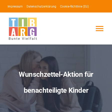
Zum
Impressum
Datenschutzerklärung
Cookie-Richtlinie (EU)
Inhalt
springen
Tog
Nav
Lotse
Service
Wunschzettel-Aktion für
News
benachteiligte Kinder
Events