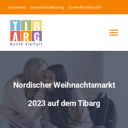
Zum
Impressum
Datenschutzerklärung
Cookie-Richtlinie (EU)
Inhalt
springen
Tog
Nav
Lotse
Service
Nordischer Weihnachtsmarkt
News
2023 auf dem Tibarg
Events