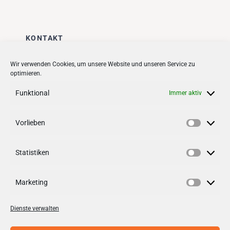
KONTAKT
Stadt + Handel City- und
Wir verwenden Cookies, um unsere Website und unseren Service zu
optimieren.
Standortmanagement BID GmbH
Quartiersmanagement
Funktional
Immer aktiv
Tibarg 21 | 22459 Hamburg
Telefon: 040 – 58 95 17 59
Vorlieben
Vorlieb
info@tibarg.de
Statistiken
Follow us on
facebook
Statisti
Follow us on
instagramm
Marketing
Marketi
Dienste verwalten