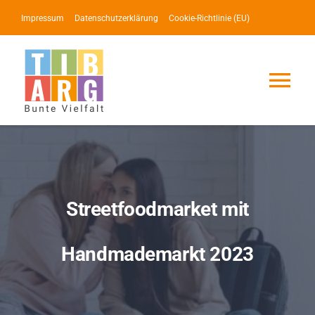
Zum
Impressum
Datenschutzerklärung
Cookie-Richtlinie (EU)
Inhalt
springen
Tog
Nav
Lotse
Service
Streetfoodmarket mit
News
Handmademarkt 2023
Events