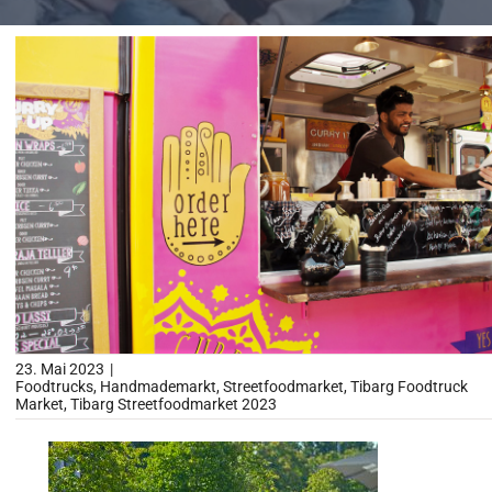
Impressionen
Über uns
SUCHE
NACH:
23. Mai 2023
|
Foodtrucks
,
Handmademarkt
,
Streetfoodmarket
,
Tibarg Foodtruck
Market
,
Tibarg Streetfoodmarket 2023