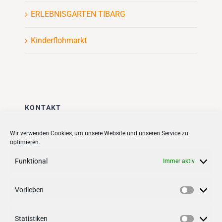
ERLEBNISGARTEN TIBARG
Kinderflohmarkt
KONTAKT
Stadt + Handel City- und
Wir verwenden Cookies, um unsere Website und unseren Service zu
optimieren.
Standortmanagement BID GmbH
Quartiersmanagement
Funktional
Immer aktiv
Tibarg 21 | 22459 Hamburg
Telefon: 040 – 58 95 17 59
Vorlieben
Vorlieb
info@tibarg.de
Statistiken
Follow us on
facebook