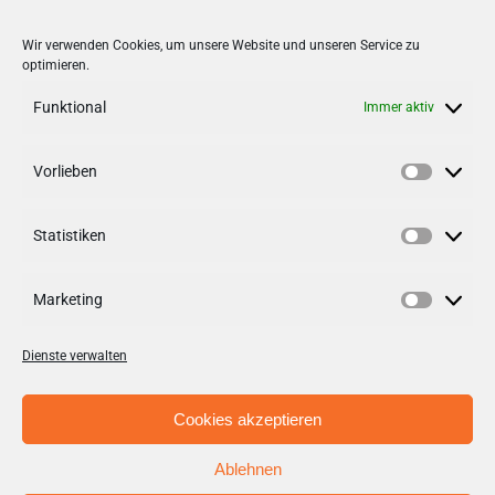
Stadt + Handel City- und
Wir verwenden Cookies, um unsere Website und unseren Service zu
optimieren.
Standortmanagement BID GmbH
Quartiersmanagement
Funktional
Immer aktiv
Tibarg 21 | 22459 Hamburg
Telefon: 040 – 58 95 17 59
Vorlieben
Vorlieb
info@tibarg.de
Statistiken
Follow us on
facebook
Statisti
Follow us on
instagramm
Marketing
Marketi
Dienste verwalten
Cookies akzeptieren
Ablehnen
© Copyright 2012 - 2026 | Stadt + Handel City- und