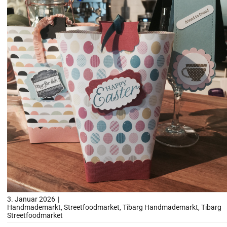
Impressionen
Über uns
SUCHE
NACH:
3. Januar 2026
|
Handmademarkt
,
Streetfoodmarket
,
Tibarg Handmademarkt
,
Tibarg
Streetfoodmarket