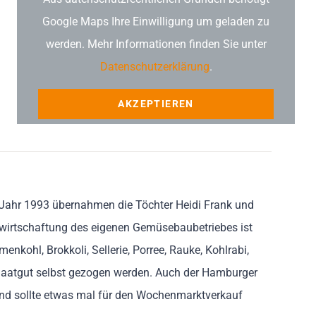
Google Maps Ihre Einwilligung um geladen zu
werden. Mehr Informationen finden Sie unter
Datenschutzerklärung
.
AKZEPTIEREN
m Jahr 1993 übernahmen die Töchter Heidi Frank und
Bewirtschaftung des eigenen Gemüsebaubetriebes ist
nkohl, Brokkoli, Sellerie, Porree, Rauke, Kohlrabi,
Saatgut selbst gezogen werden. Auch der Hamburger
Und sollte etwas mal für den Wochenmarktverkauf