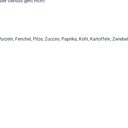
aler Genuss geht nicht!
urzeln, Fenchel, Pilze, Zuccini, Paprika, Kohl, Kartoffeln, Zwieb