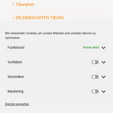
Tibargfest
ERLEBNISGARTEN TIBARG
Kinderflohmarkt
Wir verwenden Cookies, um unsere Website und unseren Service zu
optimieren.
Funktional
Immer aktiv
Vorlieben
Vorlieb
VERNETZEN
Statistiken
Follow us on
facebook
Statisti
Follow us on
instagramm
Marketing
Marketi
Dienste verwalten