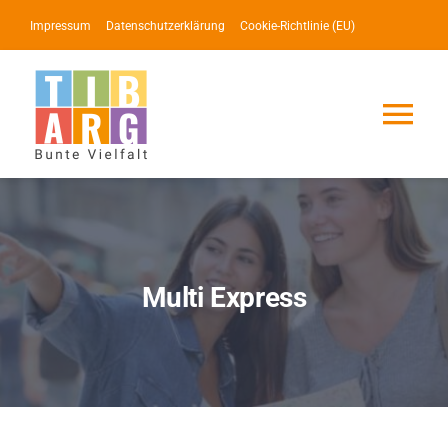
Zum
Impressum
Datenschutzerklärung
Cookie-Richtlinie (EU)
Inhalt
springen
Tog
Nav
Lotse
Service
Multi Express
News
Events