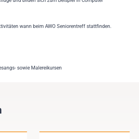
sflüge und bilden sich zum Beispiel in Computer
tivitäten wann beim AWO Seniorentreff stattfinden.
Gesangs- sowie Malereikursen
n