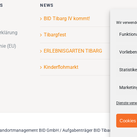
ES
NEWS
BID Tibarg IV kommt!
Wir verwende
rklärung
Tibargfest
Funktion
nie (EU)
ERLEBNISGARTEN TIBARG
Vorlieben
Kinderflohmarkt
Statistik
Marketin
Dienste verw
Cookies 
 Standortmanagement BID GmbH / Aufgabenträger BID Tibarg III