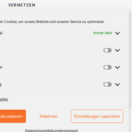
VERNETZEN
Follow us on
facebook
n Cookies, um unsere Website und unseren Service zu optimieren.
Follow us on
instagramm
al
Immer aktiv
Vorlieben
en
Statistik
g
Marketin
alten
akzeptieren
Ablehnen
Einstellungen speichern
Datenschutzerklärung
Impressum