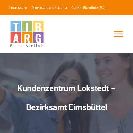
Zum
Impressum
Datenschutzerklärung
Cookie-Richtlinie (EU)
Inhalt
springen
Tog
Nav
Lotse
Service
Kundenzentrum Lokstedt –
News
Bezirksamt Eimsbüttel
Events