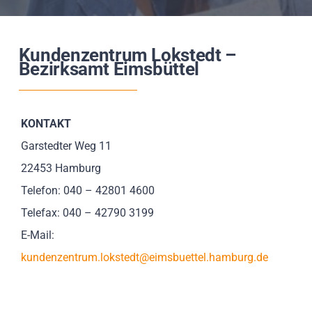
Impressionen
Kundenzentrum Lokstedt –
Über uns
Bezirksamt Eimsbüttel
SUCHE
NACH:
KONTAKT
Garstedter Weg 11
22453 Hamburg
Telefon: 040 – 42801 4600
Telefax: 040 – 42790 3199
E-Mail:
kundenzentrum.lokstedt@eimsbuettel.hamburg.de