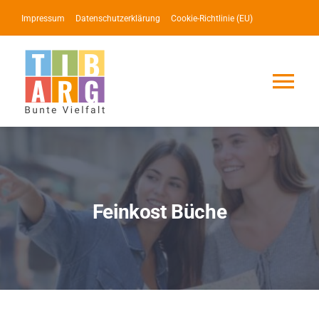
Zum
Impressum
Datenschutzerklärung
Cookie-Richtlinie (EU)
Inhalt
springen
Tog
Nav
Lotse
Service
Feinkost Büche
News
Events