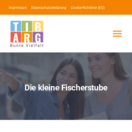
Zum
Impressum
Datenschutzerklärung
Cookie-Richtlinie (EU)
Inhalt
springen
Tog
Nav
Lotse
Service
Die kleine Fischerstube
News
Events