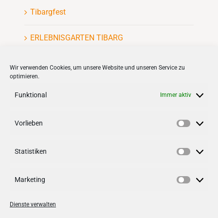
Tibargfest
ERLEBNISGARTEN TIBARG
Kinderflohmarkt
Wir verwenden Cookies, um unsere Website und unseren Service zu
optimieren.
Funktional
Immer aktiv
Vorlieben
VERNETZEN
Vorlieb
Statistiken
Follow us on
facebook
Statisti
Follow us on
instagramm
Marketing
Marketi
Dienste verwalten