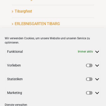
Tibargfest
ERLEBNISGARTEN TIBARG
Kinderflohmarkt
Wir verwenden Cookies, um unsere Website und unseren Service zu
optimieren.
Funktional
Immer aktiv
Vorlieben
VERNETZEN
Vorlieb
Statistiken
Follow us on
facebook
Statisti
Follow us on
instagramm
Marketing
Marketi
Dienste verwalten