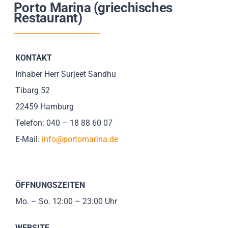
Porto Marina (griechisches
Impressionen
Restaurant)
Über uns
KONTAKT
SUCHE
Inhaber Herr Surjeet Sandhu
NACH:
Tibarg 52
22459 Hamburg
Telefon: 040 – 18 88 60 07
E-Mail:
info@portomarina.de
ÖFFNUNGSZEITEN
Mo. – So. 12:00 – 23:00 Uhr
WEBSITE