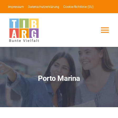
Zum
Impressum
Datenschutzerklärung
Cookie-Richtlinie (EU)
Inhalt
springen
Tog
Nav
Lotse
Service
Porto Marina
News
Events