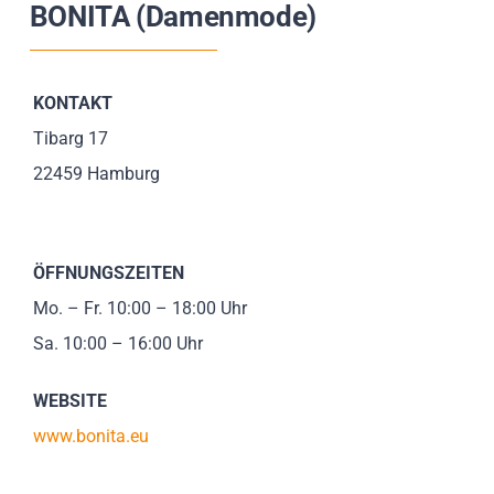
BONITA (Damenmode)
Impressionen
Über uns
KONTAKT
Tibarg 17
SUCHE
22459 Hamburg
NACH:
ÖFFNUNGSZEITEN
Mo. – Fr. 10:00 – 18:00 Uhr
Sa. 10:00 – 16:00 Uhr
WEBSITE
w
ww.bonita.eu