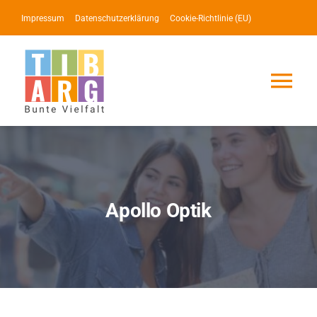
Zum
Impressum
Datenschutzerklärung
Cookie-Richtlinie (EU)
Inhalt
springen
Tog
Nav
Lotse
Service
Apollo Optik
News
Events