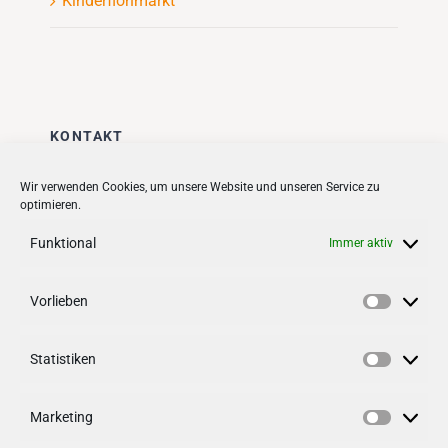
Kinderflohmarkt
KONTAKT
Stadt + Handel City- und
Wir verwenden Cookies, um unsere Website und unseren Service zu
optimieren.
Standortmanagement BID GmbH
Quartiersmanagement
Funktional
Immer aktiv
Tibarg 21 | 22459 Hamburg
Telefon: 040 – 58 95 17 59
Vorlieben
Vorlieb
info@tibarg.de
Statistiken
Follow us on
facebook
Statisti
Follow us on
instagramm
Marketing
Marketi