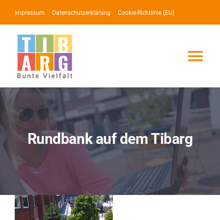
Zum
Impressum
Datenschutzerklärung
Cookie-Richtlinie (EU)
Inhalt
springen
Tog
Nav
Lotse
Service
Rundbank auf dem Tibarg
News
Events