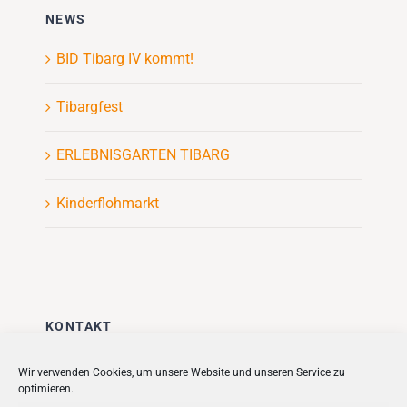
NEWS
BID Tibarg IV kommt!
Tibargfest
ERLEBNISGARTEN TIBARG
Kinderflohmarkt
KONTAKT
Stadt + Handel City- und
Wir verwenden Cookies, um unsere Website und unseren Service zu
optimieren.
Standortmanagement BID GmbH