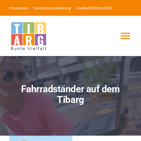
Zum
Impressum
Datenschutzerklärung
Cookie-Richtlinie (EU)
Inhalt
springen
Tog
Nav
Lotse
Service
Fahrradständer auf dem
Tibarg
News
Events