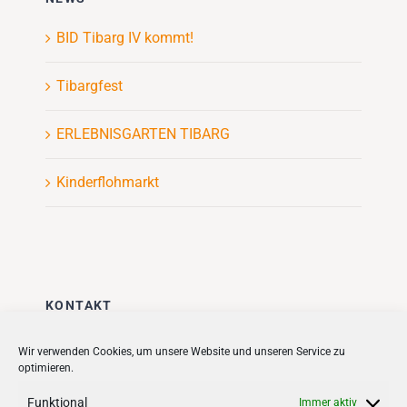
BID Tibarg IV kommt!
Tibargfest
ERLEBNISGARTEN TIBARG
Kinderflohmarkt
KONTAKT
Stadt + Handel City- und
Wir verwenden Cookies, um unsere Website und unseren Service zu
optimieren.
Standortmanagement BID GmbH
Quartiersmanagement
Funktional
Immer aktiv